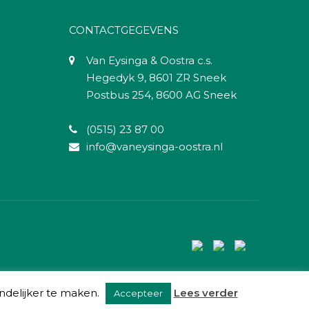
CONTACTGEGEVENS
Van Eysinga & Oostra c.s.
Hegedyk 9, 8601 ZR Sneek
Postbus 254, 8600 AG Sneek
(0515) 23 87 00
info@vaneysinga-oostra.nl
ndelijker te maken.
Lees verder
Accepteer