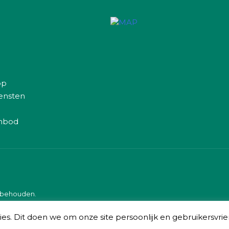
op
iensten
nbod
orbehouden.
es. Dit doen we om onze site persoonlijk en gebruikersvrie