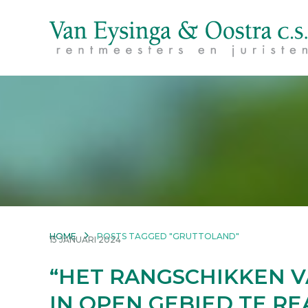
HOME
POSTS TAGGED "GRUTTOLAND"
15 JANUARI 2024
“HET RANGSCHIKKEN V
IN OPEN GEBIED TE RE