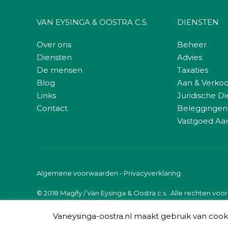
VAN EYSINGA & OOSTRA C.S.
DIENSTEN
Over ons
Beheer
Diensten
Advies
De mensen
Taxaties
Blog
Aan & Verko
Links
Juridische D
Contact
Beleggingen
Vastgoed Aa
Algemene voorwaarden
-
Privacyverklaring
© 2018 Magify / Van Eysinga & Oostra c.s.. Alle rechten vo
Vaneysinga-oostra.nl maakt gebruik van cooki