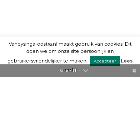
Vaneysinga-oostra.nl maakt gebruik van cookies. Dit
doen we om onze site persoonlijk en
gebruikersvriendelijker te maken.
Lees
Accepteer
verder
Share This
VAN EYSINGA & OOSTRA C.S.
Over ons
Diensten
De mensen
Blog
Links