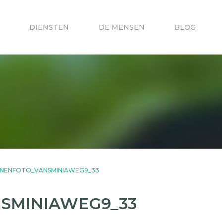
DIENSTEN
DE MENSEN
BLOG
INNENFOTO_VANSMINIAWEG9_33
NSMINIAWEG9_33