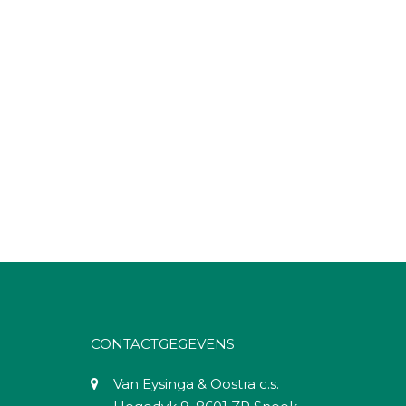
CONTACTGEGEVENS
Van Eysinga & Oostra c.s.