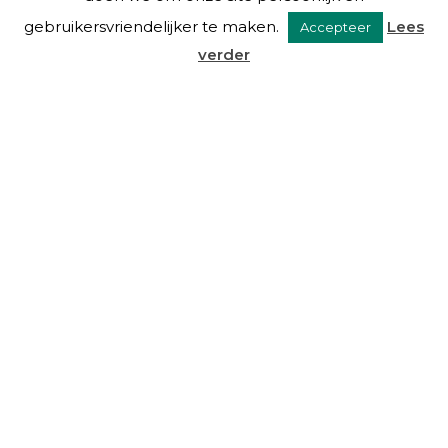
gebruikersvriendelijker te maken.
Lees
Accepteer
verder
VAN EYSINGA & OOSTRA C.S.
Over ons
Diensten
De mensen
Blog
Links
Contact
DIENSTEN
Beheer
Advies
Taxaties