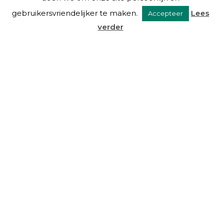
gebruikersvriendelijker te maken.
Lees
Accepteer
verder
VAN EYSINGA & OOSTRA C.S.
Over ons
Diensten
De mensen
Blog
Links
Contact
DIENSTEN
Beheer
Advies
Taxaties