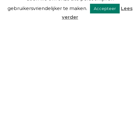
gebruikersvriendelijker te maken.
Lees
Accepteer
verder
VAN EYSINGA & OOSTRA C.S.
Over ons
Diensten
De mensen
Blog
Links
Contact
DIENSTEN
Beheer
Advies
Taxaties