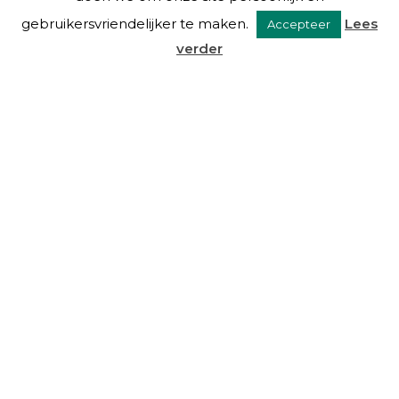
gebruikersvriendelijker te maken.
Lees
Accepteer
verder
VAN EYSINGA & OOSTRA C.S.
Over ons
Diensten
De mensen
Blog
Links
Contact
DIENSTEN
Beheer
Advies
Taxaties