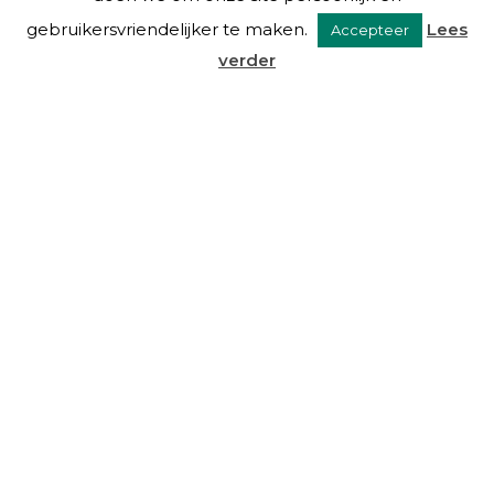
gebruikersvriendelijker te maken.
Lees
Accepteer
verder
VAN EYSINGA & OOSTRA C.S.
Over ons
Diensten
De mensen
Blog
Links
Contact
DIENSTEN
Beheer
Advies
Taxaties