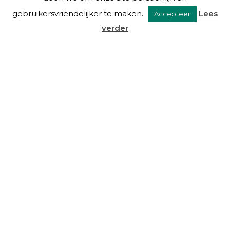
gebruikersvriendelijker te maken.
Lees
Accepteer
verder
VAN EYSINGA & OOSTRA C.S.
Over ons
Diensten
De mensen
Blog
Links
Contact
DIENSTEN
Beheer
Advies
Taxaties