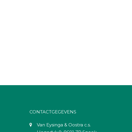
CONTACTGEGEVENS
Van Eysinga & Oostra c.s.