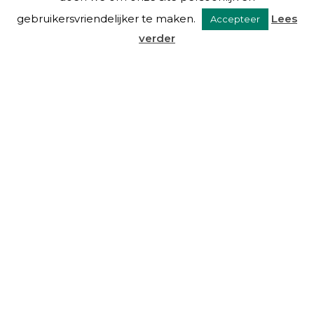
gebruikersvriendelijker te maken.
Lees
Accepteer
verder
VAN EYSINGA & OOSTRA C.S.
Over ons
Diensten
De mensen
Blog
Links
Contact
DIENSTEN
Beheer
Advies
Taxaties