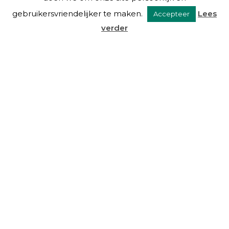
gebruikersvriendelijker te maken.
Lees
Accepteer
verder
VAN EYSINGA & OOSTRA C.S.
Over ons
Diensten
De mensen
Blog
Links
Contact
DIENSTEN
Beheer
Advies
Taxaties