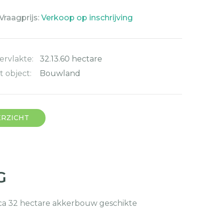
Vraagprijs:
Verkoop op inschrijving
rvlakte:
32.13.60 hectare
t object:
Bouwland
ERZICHT
G
circa 32 hectare akkerbouw geschikte