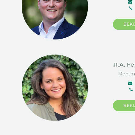
BEKI
R.A. F
Rentme
BEKI