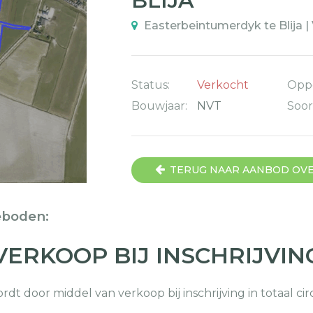
BLIJA
Easterbeintumerdyk te Blija | 
Status:
Verkocht
Oppe
Bouwjaar:
NVT
Soor
TERUG NAAR AANBOD OV
eboden:
VERKOOP BIJ INSCHRIJVIN
rdt door middel van verkoop bij inschrijving in totaal 