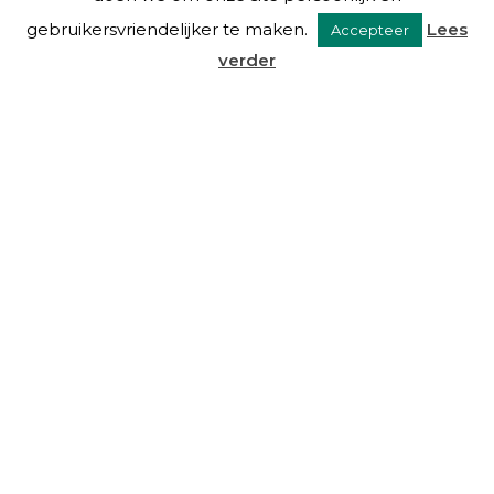
gebruikersvriendelijker te maken.
Lees
Accepteer
verder
VAN EYSINGA & OOSTRA C.S.
Over ons
Diensten
De mensen
Blog
Links
Contact
DIENSTEN
Beheer
Advies
Taxaties