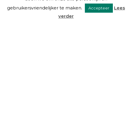
gebruikersvriendelijker te maken.
Lees
Accepteer
verder
VAN EYSINGA & OOSTRA C.S.
Over ons
Diensten
De mensen
Blog
Links
Contact
DIENSTEN
Beheer
Advies
Taxaties