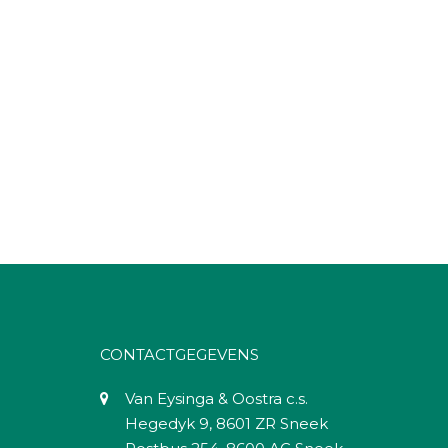
CONTACTGEGEVENS
Van Eysinga & Oostra c.s.
Hegedyk 9, 8601 ZR Sneek